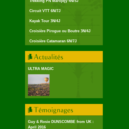
Trekking PN Marojejy 4N/5J
Circuit VTT 6N/7J
Kayak Tour 3N/4J
Croisière Pirogue ou Boutre 3N/4J
Croisière Catamaran 6N/7J
ULTRA MAGIC
Guy & Rosie DUNSCOMBE from UK :
April 2016