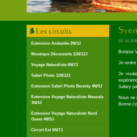
LE 14 JU
Extension Andasibe 2N/3J
Bonjour 
Mosaique Découverte 11N/12J
Je rentre
Voyage Naturaliste 6N/7J
Je voula
Safari Photo 11N/12J
expérienc
Extension Safari Photo Berenty 4N/5J
Salary pa
Extension Voyage Naturaliste Masoala
Nous ne 
3N/4J
Bonne con
Extension Voyage Naturaliste Nord
Ouest 4N/5J
Circuit Est 6N/7J