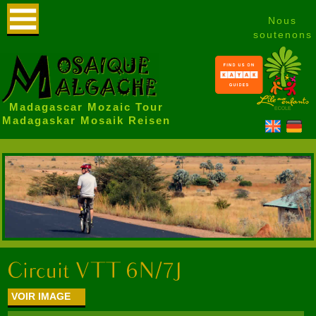
Nous
soutenons
Madagascar Mozaic Tour
Madagaskar Mosaik Reisen
VOIR IMAGE