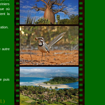
riniers
que où
ent la
ation.
e autre
re puis