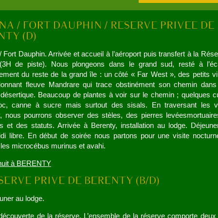
/ Fort Dauphin. Arrivée et accueil à l’aéroport puis transfert à la Rés
(3H de piste). Nous plongeons dans le grand sud, resté à l’éc
ment du reste de la grand île : un côté « Far West », des petits vi
sionnant fleuve Mandrare qui trace obstinément son chemin dans
 désertique. Beaucoup de plantes à voir sur le chemin ; quelques c
c, canne à sucre mais surtout des sisals. En traversant les vi
, nous pourrons observer des stèles, des pierres levéesmortuaire
s et des statuts. Arrivée à Berenty, installation au lodge. Déjeuner
di libre. En début de soirée nous partons pour une visite nocturn
 les microcébus murinus et avahi.
 nuit à BERENTY
euner au lodge.
découverte de la réserve. L’ensemble de la réserve comporte deux