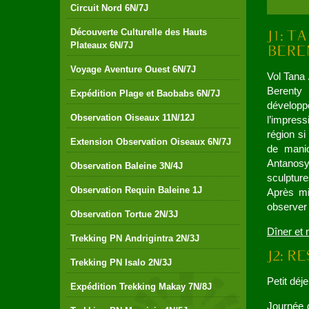
Circuit Nord 6N/7J
Découverte Culturelle des Hauts
Plateaux 6N/7J
Voyage Aventure Ouest 6N/7J
Vol Tana 
Berenty 
Expédition Plage et Baobabs 6N/7J
développe
Observation Oiseaux 11N/12J
l’impres
région si
Extension Observation Oiseaux 6N/7J
de manio
Antanosy
Observation Baleine 3N/4J
sculpture
Observation Requin Baleine 1J
Après mi
observer
Observation Tortue 2N/3J
Dîner et
Trekking PN Andrigintra 2N/3J
Trekking PN Isalo 2N/3J
Petit déj
Expédition Trekking Makay 7N/8J
Journée 