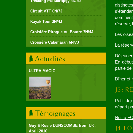
Trekking PN Marojejy 4N/5J
distincte
s’étenda
Circuit VTT 6N/7J
dominent
Kayak Tour 3N/4J
réserve, 
Croisière Pirogue ou Boutre 3N/4J
Les oisea
Croisière Catamaran 6N/7J
La réserv
Déjeuner 
En début 
partie de
ULTRA MAGIC
Dîner et
Petit déj
départ pou
Nuit à 
Guy & Rosie DUNSCOMBE from UK :
April 2016