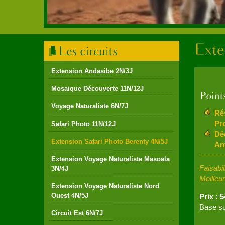
Extension Andasibe 2N/3J
Mosaique Découverte 11N/12J
Voyage Naturaliste 6N/7J
Ré
Pr
Safari Photo 11N/12J
Dé
Extension Safari Photo Berenty 4N/5J
An
Extension Voyage Naturaliste Masoala
Faisabi
3N/4J
Meilleu
Extension Voyage Naturaliste Nord
Ouest 4N/5J
Prix : 
Base su
Circuit Est 6N/7J