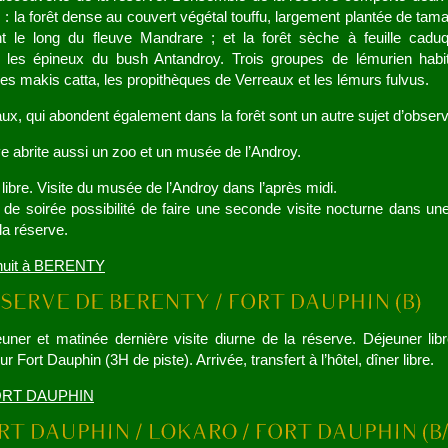
s : la forêt dense au couvert végétal touffu, largement plantée de tama
nt le long du fleuve Mandrare ; et la forêt sèche à feuille cadu
 les épineux du bush Antandroy. Trois groupes de lémurien habit
les makis catta, les propithèques de Verreaux et les lémurs fulvus.
ux, qui abondent également dans la forêt sont un autre sujet d’observ
e abrite aussi un zoo et un musée de l’Androy.
libre. Visite du musée de l’Androy dans l’après midi.
de soirée possibilité de faire une seconde visite nocturne dans un
 la réserve.
 nuit à BERENTY
euner et matinée dernière visite diurne de la réserve. Déjeuner lib
r Fort Dauphin (3H de piste). Arrivée, transfert à l’hôtel, dîner libre.
FORT DAUPHIN