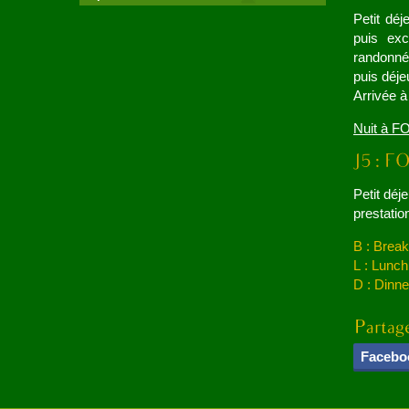
Petit déj
puis ex
randonnée
puis déje
Arrivée à 
Nuit à 
Petit déje
prestatio
B : Break
L : Lunch
D : Dinne
Facebo