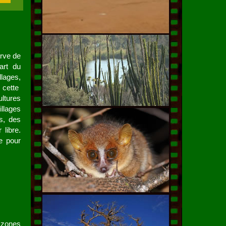
erve de
art du
llages,
 cette
ultures
llages
s, des
 libre.
e pour
 zones