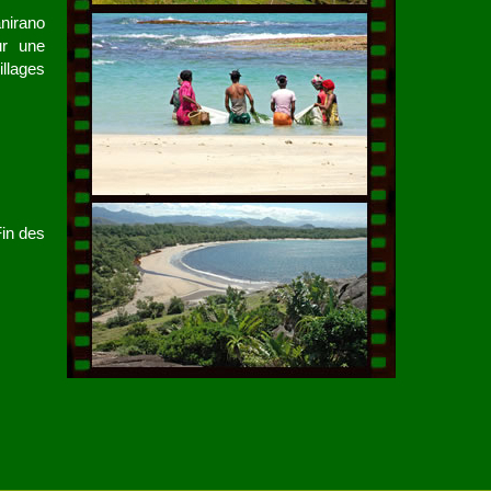
anirano
ur une
illages
Fin des